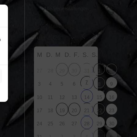
Alle Veranstaltungen
Veranstaltungskalender
n
M
D
M
D
F
S
S
27
28
29
30
31
1
2
7
3
4
5
6
9
8
10
11
12
13
15
16
14
17
18
23
19
20
21
22
24
25
26
27
29
30
28
31
1
2
3
6
4
5