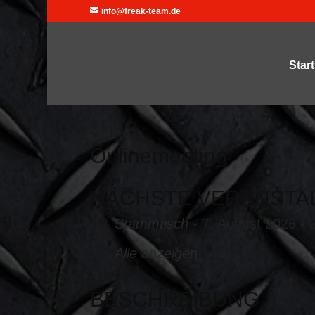
info@freak-team.de
Start
Onlinemeeting
NÄCHSTE VERANSTA
Stammtisch
- 7. August 2026 - 
Alle anzeigen
BESCHREIBUNG