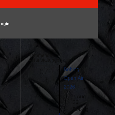
Login
Kommende
Veranstaltungen
Böbing
07
Open Air
Aug.
2026
7 Aug.
26
Böbing