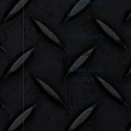
Stammtisch
07
Aug.
7 Aug.
26
Stammtisch
14
Aug.
14 Aug.
26
Baltic Open
19
Air 2026
Aug.
19 Aug.
26
Busdorf