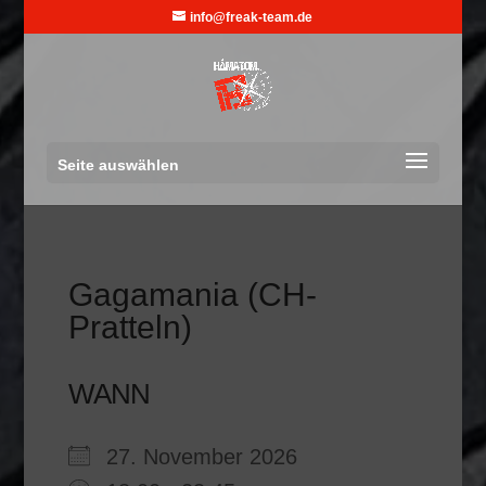
info@freak-team.de
Seite auswählen
Gagamania (CH-
Pratteln)
WANN
27. November 2026