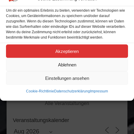
Aug.
7 Aug. 26
Um dir ein optimales Erlebnis zu bieten, verwenden wir Technologien wie
Cookies, um Geräteinformationen zu speichern und/oder darauf
Stammtisch
14
zuzugreifen. Wenn du diesen Technologien zustimmst, können wir Daten
wie das Surfverhalten oder eindeutige IDs auf dieser Website verarbeiten.
Aug.
14 Aug. 26
Wenn du deine Zustimmung nicht erteilst oder zurückziehst, können
bestimmte Merkmale und Funktionen beeinträchtigt werden.
Baltic Open Air 2026
19
Akzeptieren
Aug.
19 Aug. 26
Ablehnen
Busdorf
Einstellungen ansehen
Cookie-Richtlinie
Datenschutzerklärung
Impressum
Alle Veranstaltungen
Veranstaltungskalender