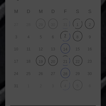
M
D
M
D
F
S
S
27
28
29
30
31
1
2
7
3
4
5
6
9
8
10
11
12
13
15
16
14
17
18
23
19
20
21
22
24
25
26
27
29
30
28
31
1
2
3
6
4
5