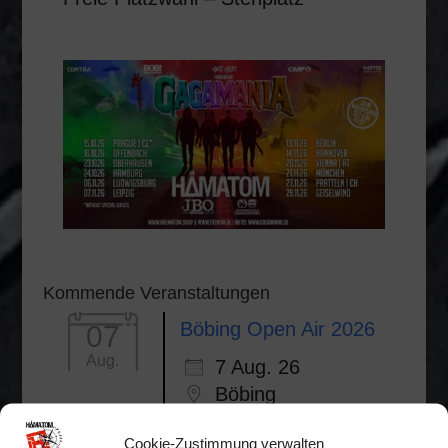
Kommende Veranstaltungen
Böbing Open Air 2026
07
Aug.
7 Aug. 26
Böbing
Stammtisch
07
Cookie-Zustimmung verwalten