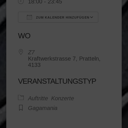
18:00 - 23:45
ZUM KALENDER HINZUFÜGEN
ICS herunterladen
Google K
WO
Z7
Kraftwerkstrasse 7, Pratteln,
4133
VERANSTALTUNGSTYP
Auftritte
Konzerte
Gagamania