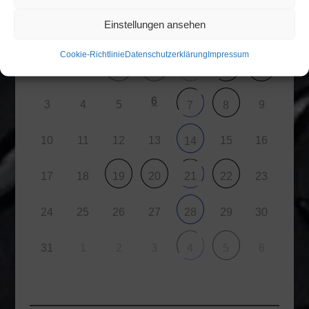
Einstellungen ansehen
M
D
M
D
F
S
S
Cookie-Richtlinie
Datenschutzerklärung
Impressum
27
28
29
30
31
1
2
6
3
4
5
9
7
8
10
11
12
13
15
16
14
17
18
23
19
20
21
22
24
25
26
27
29
30
28
31
1
2
3
6
4
5