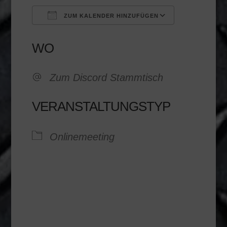
ZUM KALENDER HINZUFÜGEN
ICS herunterladen
Google K
WO
Zum Discord Stammtisch
VERANSTALTUNGSTYP
Onlinemeeting