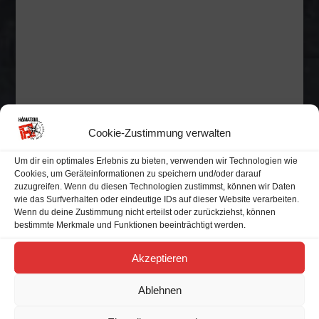
Cookie-Zustimmung verwalten
Kommende Veranstaltungen
Stammtisch
Um dir ein optimales Erlebnis zu bieten, verwenden wir Technologien wie
14
Cookies, um Geräteinformationen zu speichern und/oder darauf
Aug.
zuzugreifen. Wenn du diesen Technologien zustimmst, können wir Daten
14 Aug. 26
wie das Surfverhalten oder eindeutige IDs auf dieser Website verarbeiten.
Wenn du deine Zustimmung nicht erteilst oder zurückziehst, können
bestimmte Merkmale und Funktionen beeinträchtigt werden.
Baltic Open Air 2026
19
Aug.
19 Aug. 26
Akzeptieren
Busdorf
Ablehnen
10 Jahre - Wir sind Gott
21