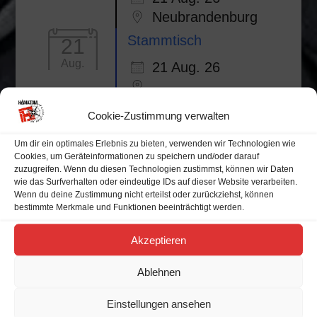
Neubrandenburg
Stammtisch
21
Aug.
21 Aug. 26
Cookie-Zustimmung verwalten
Um dir ein optimales Erlebnis zu bieten, verwenden wir Technologien wie
Cookies, um Geräteinformationen zu speichern und/oder darauf
Alle Veranstaltungen
zuzugreifen. Wenn du diesen Technologien zustimmst, können wir Daten
wie das Surfverhalten oder eindeutige IDs auf dieser Website verarbeiten.
Wenn du deine Zustimmung nicht erteilst oder zurückziehst, können
Veranstaltungskalender
bestimmte Merkmale und Funktionen beeinträchtigt werden.
Akzeptieren
M
D
M
D
F
S
S
Ablehnen
Einstellungen ansehen
27
28
29
30
31
1
2