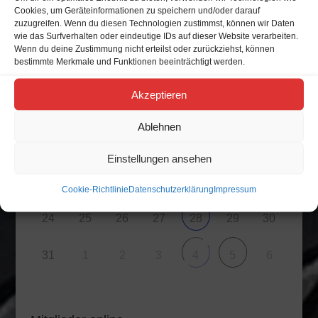
Cookies, um Geräteinformationen zu speichern und/oder darauf
zuzugreifen. Wenn du diesen Technologien zustimmst, können wir Daten
M
D
M
D
F
S
S
wie das Surfverhalten oder eindeutige IDs auf dieser Website verarbeiten.
Wenn du deine Zustimmung nicht erteilst oder zurückziehst, können
bestimmte Merkmale und Funktionen beeinträchtigt werden.
27
28
29
30
31
1
2
Akzeptieren
6
3
4
5
9
7
8
Ablehnen
10
11
12
13
15
16
14
Einstellungen ansehen
17
18
23
19
20
21
22
Cookie-Richtlinie
Datenschutzerklärung
Impressum
24
25
26
27
29
30
28
31
1
2
3
6
4
5