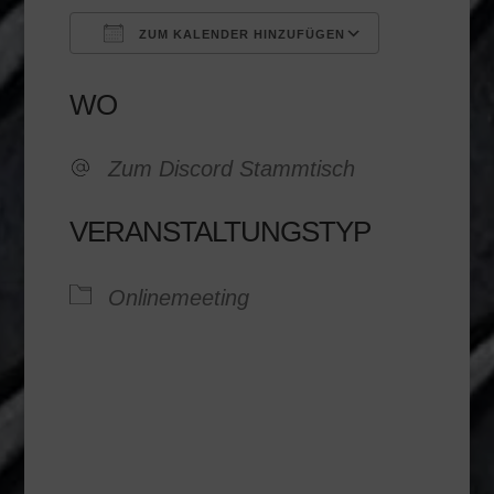
ZUM KALENDER HINZUFÜGEN
ICS herunterladen
Google K
WO
Zum Discord Stammtisch
VERANSTALTUNGSTYP
Onlinemeeting