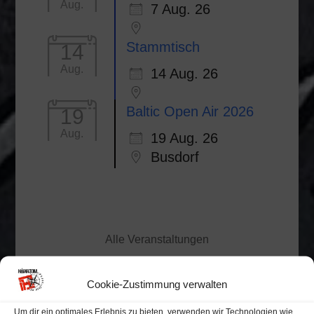
Aug.
7 Aug. 26
Stammtisch
14
Aug.
14 Aug. 26
Baltic Open Air 2026
19
Aug.
19 Aug. 26
Busdorf
Alle Veranstaltungen
Veranstaltungskalender
Cookie-Zustimmung verwalten
Um dir ein optimales Erlebnis zu bieten, verwenden wir Technologien wie