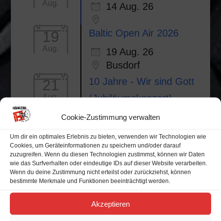
Aug.
14 Aug. 26
Baltic Open Air 2026
19
Aug.
19 Aug. 26
Busdorf
10 Jahre - Wir sind Gott
21
(Jubiläumskonzert)
Aug.
21 Aug. 26
Cookie-Zustimmung verwalten
Neubrandenburg
Um dir ein optimales Erlebnis zu bieten, verwenden wir Technologien wie
Cookies, um Geräteinformationen zu speichern und/oder darauf
zuzugreifen. Wenn du diesen Technologien zustimmst, können wir Daten
wie das Surfverhalten oder eindeutige IDs auf dieser Website verarbeiten.
Wenn du deine Zustimmung nicht erteilst oder zurückziehst, können
bestimmte Merkmale und Funktionen beeinträchtigt werden.
Alle Veranstaltungen
Akzeptieren
Veranstaltungskalender