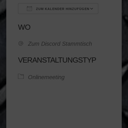
ZUM KALENDER HINZUFÜGEN
ICS herunterladen
Google K
WO
Zum Discord Stammtisch
VERANSTALTUNGSTYP
Onlinemeeting