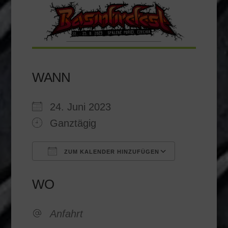
WANN
24. Juni 2023
Ganztägig
ZUM KALENDER HINZUFÜGEN
ICS herunterladen
Google K
WO
Anfahrt