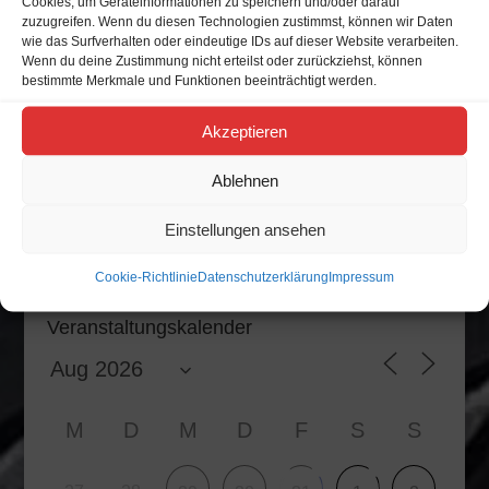
Cookies, um Geräteinformationen zu speichern und/oder darauf
21 Aug. 26
zuzugreifen. Wenn du diesen Technologien zustimmst, können wir Daten
Neubrandenburg
wie das Surfverhalten oder eindeutige IDs auf dieser Website verarbeiten.
Wenn du deine Zustimmung nicht erteilst oder zurückziehst, können
Stammtisch
21
bestimmte Merkmale und Funktionen beeinträchtigt werden.
Aug.
21 Aug. 26
Akzeptieren
Ablehnen
Einstellungen ansehen
Alle Veranstaltungen
Cookie-Richtlinie
Datenschutzerklärung
Impressum
Veranstaltungskalender
M
D
M
D
F
S
S