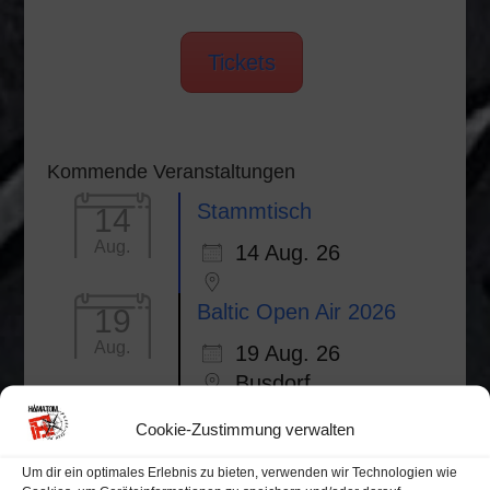
Tickets
Kommende Veranstaltungen
Stammtisch
14
Aug.
14 Aug. 26
Baltic Open Air 2026
19
Aug.
19 Aug. 26
Busdorf
10 Jahre - Wir sind Gott
21
Cookie-Zustimmung verwalten
(Jubiläumskonzert)
Aug.
Um dir ein optimales Erlebnis zu bieten, verwenden wir Technologien wie