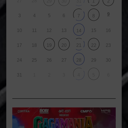
27
28
29
30
31
1
2
9
3
4
5
6
7
8
10
11
12
13
15
16
14
17
18
23
19
20
21
22
24
25
26
27
29
30
28
31
1
2
3
6
4
5