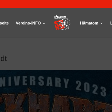
seite
Vereins-INFO
Hämatom
dt