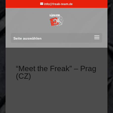
info@freak-team.de
Seite auswählen
“Meet the Freak” – Prag
(CZ)