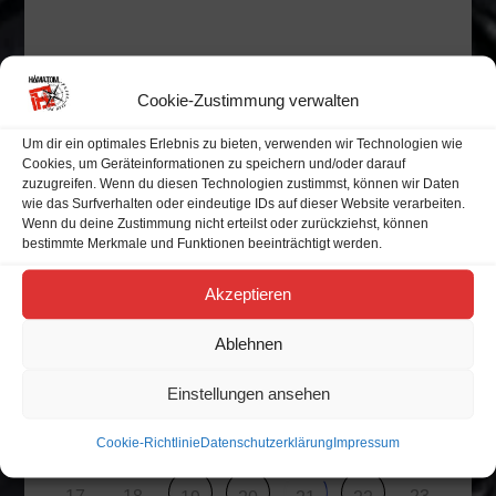
Alle Veranstaltungen
Cookie-Zustimmung verwalten
Um dir ein optimales Erlebnis zu bieten, verwenden wir Technologien wie
Veranstaltungskalender
Cookies, um Geräteinformationen zu speichern und/oder darauf
zuzugreifen. Wenn du diesen Technologien zustimmst, können wir Daten
wie das Surfverhalten oder eindeutige IDs auf dieser Website verarbeiten.
Wenn du deine Zustimmung nicht erteilst oder zurückziehst, können
bestimmte Merkmale und Funktionen beeinträchtigt werden.
M
D
M
D
F
S
S
Akzeptieren
27
28
29
30
31
1
2
Ablehnen
9
3
4
5
6
7
8
Einstellungen ansehen
10
11
12
13
15
16
14
Cookie-Richtlinie
Datenschutzerklärung
Impressum