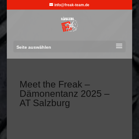
info@freak-team.de
Seite auswählen
Meet the Freak –
Dämonentanz 2025 –
AT Salzburg