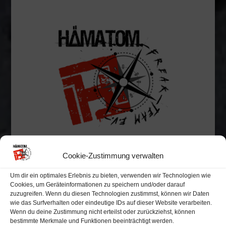
Cookie-Zustimmung verwalten
Alle eingegangenen Anträge
Um dir ein optimales Erlebnis zu bieten, verwenden wir Technologien wie
oder Ideen die eingereicht
Cookies, um Geräteinformationen zu speichern und/oder darauf
zuzugreifen. Wenn du diesen Technologien zustimmst, können wir Daten
worden könnt ihr Hier einsehen !
wie das Surfverhalten oder eindeutige IDs auf dieser Website verarbeiten.
Wenn du deine Zustimmung nicht erteilst oder zurückziehst, können
bestimmte Merkmale und Funktionen beeinträchtigt werden.