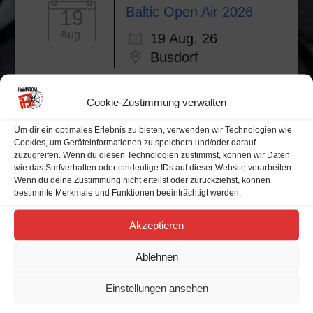
Baltic Open Air 2026
19
Aug.
19 Aug. 26
Busdorf
Cookie-Zustimmung verwalten
Um dir ein optimales Erlebnis zu bieten, verwenden wir Technologien wie
Alle Veranstaltungen
Cookies, um Geräteinformationen zu speichern und/oder darauf
zuzugreifen. Wenn du diesen Technologien zustimmst, können wir Daten
wie das Surfverhalten oder eindeutige IDs auf dieser Website verarbeiten.
Veranstaltungskalender
Wenn du deine Zustimmung nicht erteilst oder zurückziehst, können
bestimmte Merkmale und Funktionen beeinträchtigt werden.
Akzeptieren
M
D
M
D
F
S
S
Ablehnen
27
28
29
30
31
1
2
Einstellungen ansehen