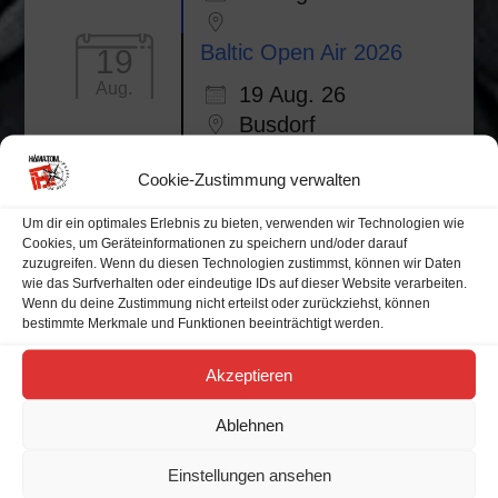
Baltic Open Air 2026
19
Aug.
19 Aug. 26
Busdorf
Cookie-Zustimmung verwalten
Um dir ein optimales Erlebnis zu bieten, verwenden wir Technologien wie
Cookies, um Geräteinformationen zu speichern und/oder darauf
Alle Veranstaltungen
zuzugreifen. Wenn du diesen Technologien zustimmst, können wir Daten
wie das Surfverhalten oder eindeutige IDs auf dieser Website verarbeiten.
Wenn du deine Zustimmung nicht erteilst oder zurückziehst, können
Veranstaltungskalender
bestimmte Merkmale und Funktionen beeinträchtigt werden.
Akzeptieren
M
D
M
D
F
S
S
Ablehnen
Einstellungen ansehen
27
28
29
30
31
1
2