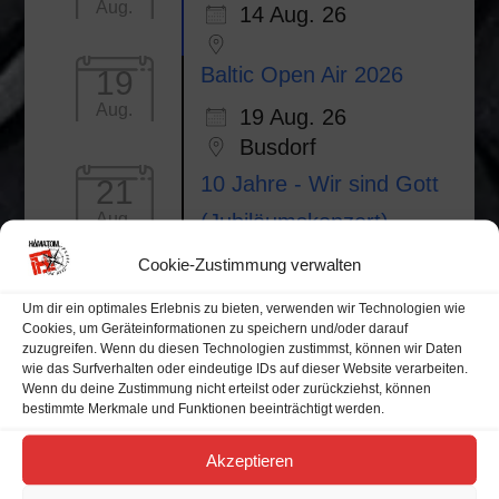
Aug.
14 Aug. 26
Baltic Open Air 2026
19
Aug.
19 Aug. 26
Busdorf
10 Jahre - Wir sind Gott
21
(Jubiläumskonzert)
Aug.
21 Aug. 26
Cookie-Zustimmung verwalten
Neubrandenburg
Um dir ein optimales Erlebnis zu bieten, verwenden wir Technologien wie
Cookies, um Geräteinformationen zu speichern und/oder darauf
zuzugreifen. Wenn du diesen Technologien zustimmst, können wir Daten
wie das Surfverhalten oder eindeutige IDs auf dieser Website verarbeiten.
Wenn du deine Zustimmung nicht erteilst oder zurückziehst, können
bestimmte Merkmale und Funktionen beeinträchtigt werden.
Alle Veranstaltungen
Akzeptieren
Veranstaltungskalender