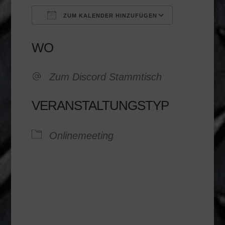
ZUM KALENDER HINZUFÜGEN
ICS herunterladen
Google K
WO
Zum Discord Stammtisch
VERANSTALTUNGSTYP
Onlinemeeting