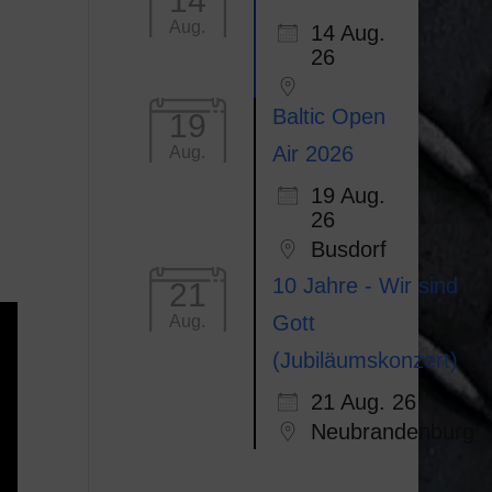
14
Aug.
14 Aug.
Office 365
Outlook Li
26
Baltic Open
19
Air 2026
Aug.
19 Aug.
26
Busdorf
10 Jahre - Wir sind
21
Gott
Aug.
(Jubiläumskonzert)
21 Aug. 26
Neubrandenburg