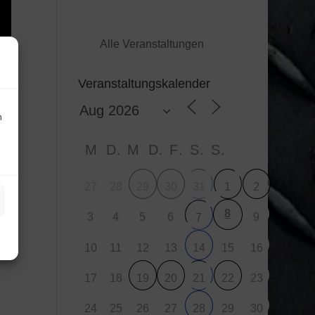
Alle Veranstaltungen
Veranstaltungskalender
n
M
D
M
D
F
S
S
27
28
29
30
31
1
2
8
3
4
5
6
9
7
10
11
12
13
15
16
14
17
18
23
19
20
21
22
24
25
26
27
29
30
28