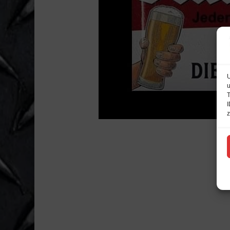
U
u
T
I
z