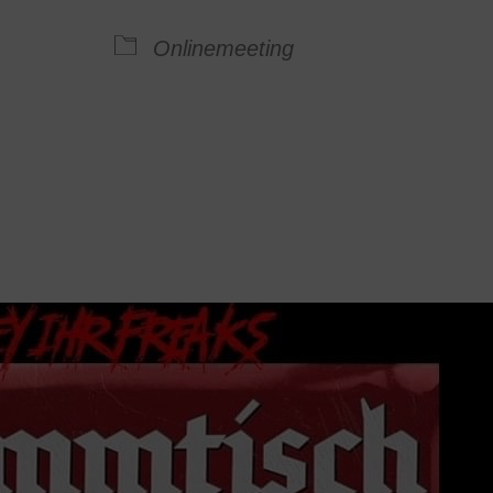
Google Kalender
iCalendar
Onlinemeeting