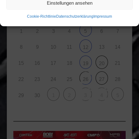
Einstellungen ansehen
M
D
M
D
F
S
S
Cookie-Richtlinie
Datenschutzerklärung
Impressum
1
2
3
4
6
7
5
8
9
10
11
13
14
12
15
16
17
18
21
19
20
22
23
24
25
28
26
27
+
+
29
30
1
2
3
4
5