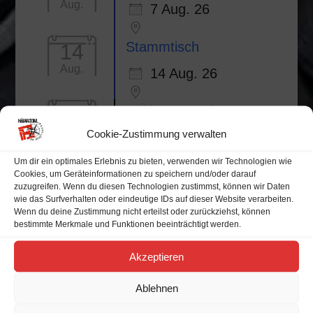
Aug.
7 Aug. 26
Stammtisch
14
Aug.
14 Aug. 26
Baltic Open Air 2026
19
Aug.
Cookie-Zustimmung verwalten
19 Aug. 26
Busdorf
Um dir ein optimales Erlebnis zu bieten, verwenden wir Technologien wie
Cookies, um Geräteinformationen zu speichern und/oder darauf
zuzugreifen. Wenn du diesen Technologien zustimmst, können wir Daten
wie das Surfverhalten oder eindeutige IDs auf dieser Website verarbeiten.
Wenn du deine Zustimmung nicht erteilst oder zurückziehst, können
bestimmte Merkmale und Funktionen beeinträchtigt werden.
Alle Veranstaltungen
Akzeptieren
Veranstaltungskalender
Ablehnen