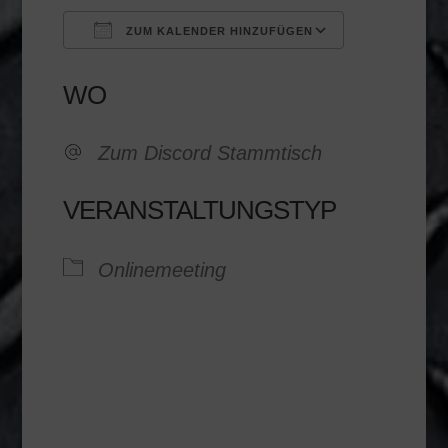
ZUM KALENDER HINZUFÜGEN
ICS herunterladen
Google K
WO
Zum Discord Stammtisch
VERANSTALTUNGSTYP
Onlinemeeting