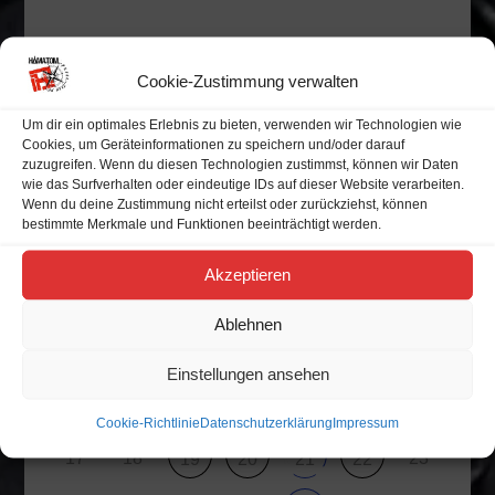
Alle Veranstaltungen
Cookie-Zustimmung verwalten
Veranstaltungskalender
Um dir ein optimales Erlebnis zu bieten, verwenden wir Technologien wie
Cookies, um Geräteinformationen zu speichern und/oder darauf
zuzugreifen. Wenn du diesen Technologien zustimmst, können wir Daten
wie das Surfverhalten oder eindeutige IDs auf dieser Website verarbeiten.
Wenn du deine Zustimmung nicht erteilst oder zurückziehst, können
M
D
M
D
F
S
S
bestimmte Merkmale und Funktionen beeinträchtigt werden.
Akzeptieren
27
28
29
30
31
1
2
Ablehnen
7
3
4
5
6
9
8
Einstellungen ansehen
10
11
12
13
15
16
14
Cookie-Richtlinie
Datenschutzerklärung
Impressum
17
18
23
19
20
21
22