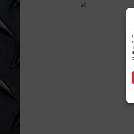
U
u
T
I
z