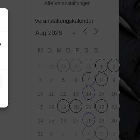
Alle Veranstaltungen
Veranstaltungskalender
n
M
D
M
D
F
S
S
27
28
29
30
31
1
2
7
3
4
5
6
9
8
10
11
12
13
15
16
14
17
18
23
19
20
21
22
24
25
26
27
29
30
28
31
1
2
3
6
4
5