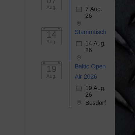
07
Aug.
7 Aug.
Office 365
Outlook Li
26
Stammtisch
14
Aug.
14 Aug.
26
Baltic Open
19
Air 2026
Aug.
19 Aug.
26
Busdorf