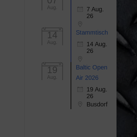
07
Aug.
7 Aug.
Office 365
Outlook Li
26
Stammtisch
14
Aug.
14 Aug.
26
Baltic Open
19
Air 2026
Aug.
19 Aug.
26
Busdorf