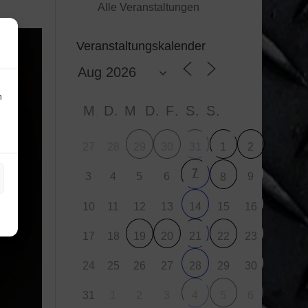
Alle Veranstaltungen
Veranstaltungskalender
n
M
D
M
D
F
S
S
27
28
29
30
31
1
2
7
3
4
5
6
9
8
10
11
12
13
15
16
14
17
18
23
19
20
21
22
24
25
26
27
29
30
28
31
1
2
3
6
4
5