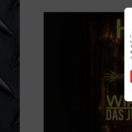
U
u
T
I
z