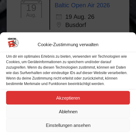
Baltic Open Air 2026
19
Aug.
19 Aug. 26
Busdorf
Cookie-Zustimmung verwalten
Um dir ein optimales Erlebnis zu bieten, verwenden wir Technologien wie
Alle Veranstaltungen
Cookies, um Geräteinformationen zu speichern und/oder darauf
zuzugreifen. Wenn du diesen Technologien zustimmst, können wir Daten
wie das Surfverhalten oder eindeutige IDs auf dieser Website verarbeiten.
Veranstaltungskalender
Wenn du deine Zustimmung nicht erteilst oder zurückziehst, können
bestimmte Merkmale und Funktionen beeinträchtigt werden.
Akzeptieren
M
D
M
D
F
S
S
Ablehnen
27
28
29
30
31
1
2
Einstellungen ansehen