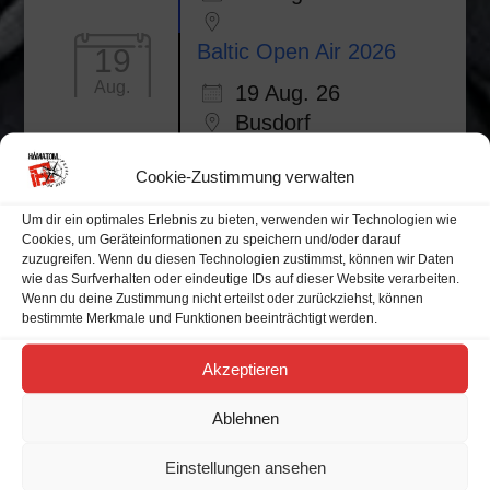
Baltic Open Air 2026
19
Aug.
19 Aug. 26
Busdorf
Cookie-Zustimmung verwalten
Um dir ein optimales Erlebnis zu bieten, verwenden wir Technologien wie
Cookies, um Geräteinformationen zu speichern und/oder darauf
Alle Veranstaltungen
zuzugreifen. Wenn du diesen Technologien zustimmst, können wir Daten
wie das Surfverhalten oder eindeutige IDs auf dieser Website verarbeiten.
Wenn du deine Zustimmung nicht erteilst oder zurückziehst, können
Veranstaltungskalender
bestimmte Merkmale und Funktionen beeinträchtigt werden.
Akzeptieren
M
D
M
D
F
S
S
Ablehnen
Einstellungen ansehen
27
28
29
30
31
1
2