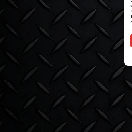
Zum Auswählen per Drag & Drop oder Klicken
U
u
T
JPEG, PNG, GIF, WebP, MP4, WebM · Bilder max 2 MB · Videos max 2 M
I
z
Abbrechen
Geschichte veröffentlic