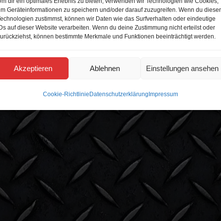
m dir ein optimales Erlebnis zu bieten, verwenden wir Technologien wie Cookies,
m Geräteinformationen zu speichern und/oder darauf zuzugreifen. Wenn du diese
echnologien zustimmst, können wir Daten wie das Surfverhalten oder eindeutige
B
Ds auf dieser Website verarbeiten. Wenn du deine Zustimmung nicht erteilst oder
urückziehst, können bestimmte Merkmale und Funktionen beeinträchtigt werden.
Akzeptieren
Ablehnen
Einstellungen ansehen
Cookie-Richtlinie
Datenschutzerklärung
Impressum
hen