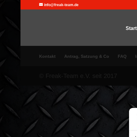
info@freak-team.de
Start
Kontakt
Antrag, Satzung & Co
FAQ
© Freak-Team e.V. seit 2017