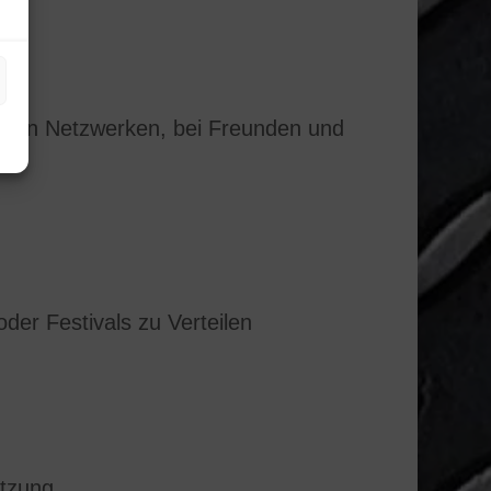
alen Netzwerken, bei Freunden und
der Festivals zu Verteilen
etzung