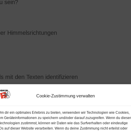
u sein?
ier Himmelsrichtungen
s mit den Texten identifizieren
Cookie-Zustimmung verwalten
m dir ein optimales Erlebnis zu bieten, verwenden wir Technologien wie Cookies,
m Geräteinformationen zu speichern und/oder darauf zuzugreifen. Wenn du diese
chaft mit Gleichgesinnten teilen, sei es auf Verei
echnologien zustimmst, können wir Daten wie das Surfverhalten oder eindeutige
Ds auf dieser Website verarbeiten. Wenn du deine Zustimmung nicht erteilst oder