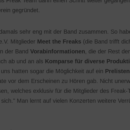
ls Freak Team dann einen Schritt weiter gegang
rein gegründet.
damals sehr eng mit der Band zusammen. So haben 
.V. Mitglieder
Meet the Freaks
(die Band trifft d
von der Band
Vorabinformationen
, die der Rest de
uch ab und an als
Komparse für diverse Produkt
 uns hatten sogar die Möglichkeit auf ein
Prelisten
te vor dem Erscheinen zu Hören gab. Nicht unerwä
en, welches exklusiv für die Mitglieder des Freak-
r sich." Man lernt auf vielen Konzerten weitere Ve