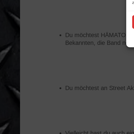
z
Du möchtest HÄMATOM auf 
Bekannten, die Band noc
Du möchtest an Street Akt
Vielleicht hast du auch e