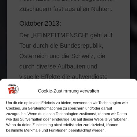
Zuschauern fast aus allen Nähten.
Oktober 2013:
Der „KEINZEITMENSCH“ geht auf
Tour durch die Bundesrepublik,
Österreich und die Schweiz, die
durch diverse Aufbauten und
visuelle Effekte die aufwendigste
der Bandgeschichte ist.
Cookie-Zustimmung verwalten
20.09.2013:
Um dir ein optimales Erlebnis zu bieten, verwenden wir Technologien wie
Cookies, um Geräteinformationen zu speichern und/oder darauf
Das 4. Longplay-Studioalbum mit
zuzugreifen. Wenn du diesen Technologien zustimmst, können wir Daten
wie das Surfverhalten oder eindeutige IDs auf dieser Website verarbeiten.
dem Namen „KEINZEITMENSCH“
Wenn du deine Zustimmung nicht erteilst oder zurückziehst, können
bestimmte Merkmale und Funktionen beeinträchtigt werden.
erscheint und schießt auf Platz 21